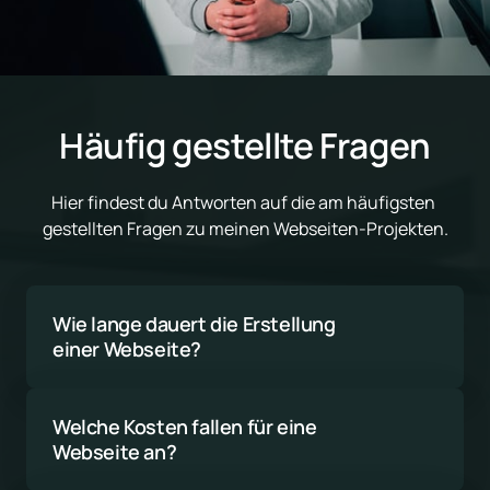
Häufig gestellte Fragen
Hier findest du Antworten auf die am häufigsten 
gestellten Fragen zu meinen Webseiten-Projekten.
Wie lange dauert die Erstellung 
einer Webseite?
Die Dauer hängt vom Umfang und der 
Komplexität des Projekts ab. Eine einfache 
Welche Kosten fallen für eine 
Webseite kann in 4-6 Wochen fertig sein, 
Webseite an?
während größere Projekte länger dauern 
Die Kosten variieren stark je nach 
können.